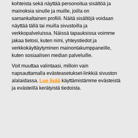
kohteista sekä näyttää personoitua sisältöä ja
04.12.2024
mainoksia sinulle ja muille, joilla on
Fiskars Oyj Abp – Ilmoitus
samankaltainen profiili. Näitä sisältöjä voidaan
näyttää tällä tai muilla sivustoilla ja
johdon liiketoimista – Familjen
verkkopalveluissa. Näissä tapauksissa voimme
G.J Ehrnrooths Stiftelse sr
jakaa tietosi, kuten nimi, yhteystiedot ja
verkkokäyttäytyminen mainontakumppaneille,
kuten sosiaalisen median palveluille.
Fiskars Oyj Abp
Voit muuttaa valintaasi, milloin vain
Johtohenkilöiden liiketoimet
napsauttamalla evästeasetukset-linkkiä sivuston
4.12.2024 klo 11.30
alalaidassa.
Lue lisää
käyttämistämme evästeistä
Fiskars Oyj Abp – Ilmoitus johdon liiketoimista –
ja evästeillä kerätyistä tiedoista.
Familjen G.J Ehrnrooths Stiftelse sr
Fiskars Oyj Abp on vastaanottanut seuraavan
markkinoiden väärinkäyttöasetuksen 19. artiklan mukaisen
ilmoituksen:
Fiskars Oyj – Johdon liiketoimet