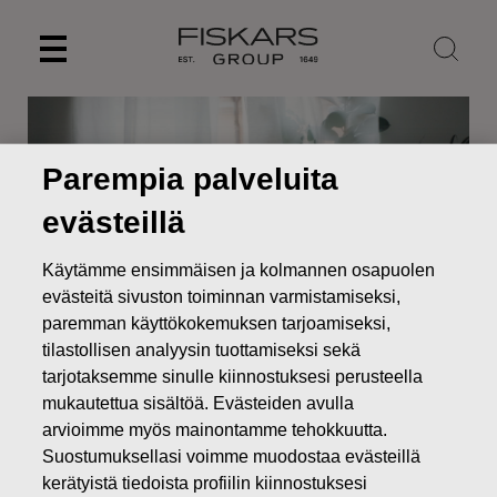
Skip
to
content
Parempia palveluita
evästeillä
Käytämme ensimmäisen ja kolmannen osapuolen
evästeitä sivuston toiminnan varmistamiseksi,
paremman käyttökokemuksen tarjoamiseksi,
tilastollisen analyysin tuottamiseksi sekä
tarjotaksemme sinulle kiinnostuksesi perusteella
Uutiset
Fiskars Oyj Abp – Ilmoitus johdon liiketoimista –
mukautettua sisältöä. Evästeiden avulla
Familjen G.J Ehrnrooths Stiftelse sr
arvioimme myös mainontamme tehokkuutta.
JOHDON LIIKETOIMET
Suostumuksellasi voimme muodostaa evästeillä
kerätyistä tiedoista profiilin kiinnostuksesi