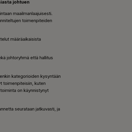
asta johtuen
intaan maailmanlaajuisesti.
nniteltujen toimenpiteiden
telut määräaikaisista
ekä johtoryhmä että hallitus
denkin kategorioiden kysyntään
 toimenpiteisiin, kuten
stoiminta on käynnistynyt
annetta seurataan jatkuvasti, ja