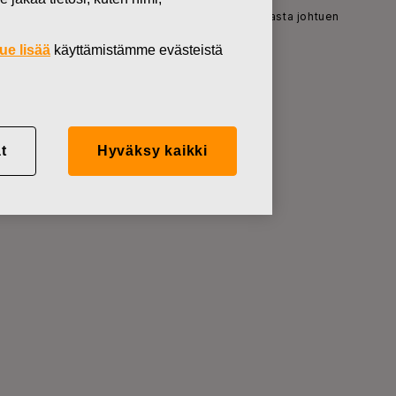
den työtuntien vähentämistä COVID-19 -pandemiasta johtuen
ue lisää
käyttämistämme evästeistä
öiden
t
Hyväksy kaikki
andemiasta