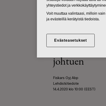
yhteystiedot ja verkkokäyttäytymin
Voit muuttaa valintaasi, milloin va
LEHDISTÖTIEDOTTEET
ja evästeillä kerätyistä tiedoista.
14.04.2020
Fiskars Grou
Evästeasetukset
työtuntien 
johtuen
Fiskars Oyj Abp
Lehdistötiedote
14.4.2020 klo 10:00 (EEST
)