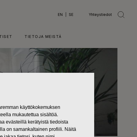
EN
SE
Yhteystiedot
TISET
TIETOJA MEISTÄ
 paremman käyttökokemuksen
teella mukautettua sisältöä.
västeillä kerätyistä tiedoista
lla on samankaltainen profiili. Näitä
 jakaa tietosi, kuten nimi,