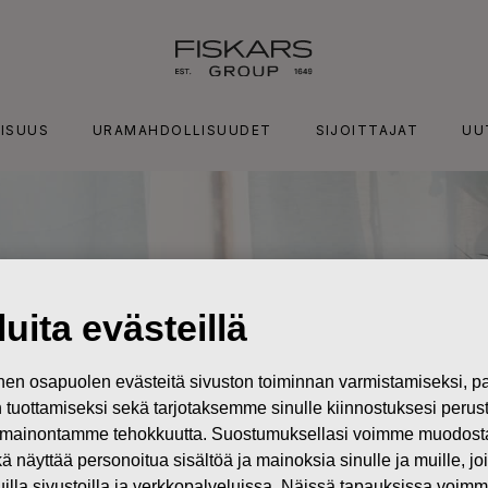
ISUUS
URAMAHDOLLISUUDET
SIJOITTAJAT
UU
uita evästeillä
n osapuolen evästeitä sivuston toiminnan varmistamiseksi,
in tuottamiseksi sekä tarjotaksemme sinulle kiinnostuksesi perus
mainontamme tehokkuutta. Suostumuksellasi voimme muodostaa e
kä näyttää personoitua sisältöä ja mainoksia sinulle ja muille, joi
muilla sivustoilla ja verkkopalveluissa. Näissä tapauksissa voimme