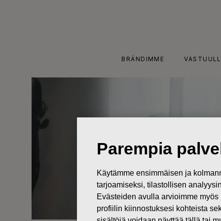
Skip
to
content
BRÄNDIMME
VASTUULL
Parempia palvel
Käytämme ensimmäisen ja kolmanne
tarjoamiseksi, tilastollisen analyys
Evästeiden avulla arvioimme myös 
profiilin kiinnostuksesi kohteista se
sisältöjä voidaan näyttää tällä tai 