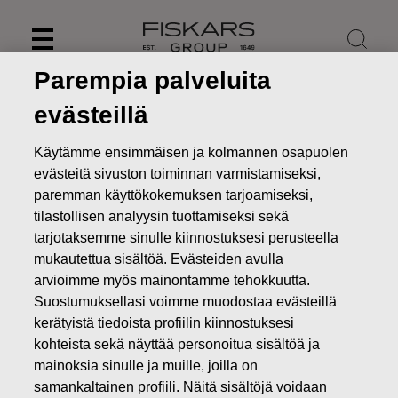
Skip
to
content
Parempia palveluita
evästeillä
Käytämme ensimmäisen ja kolmannen osapuolen
evästeitä sivuston toiminnan varmistamiseksi,
paremman käyttökokemuksen tarjoamiseksi,
tilastollisen analyysin tuottamiseksi sekä
tarjotaksemme sinulle kiinnostuksesi perusteella
mukautettua sisältöä. Evästeiden avulla
arvioimme myös mainontamme tehokkuutta.
Suostumuksellasi voimme muodostaa evästeillä
Uutiset
Fiskars-konserni sulkee väliaikaisesti liikkeensä
kerätyistä tiedoista profiilin kiinnostuksesi
Suomessa, aloittaa yhteistoimintaneuvottelut
kohteista sekä näyttää personoitua sisältöä ja
LEHDISTÖTIEDOTTEET
mainoksia sinulle ja muille, joilla on
samankaltainen profiili. Näitä sisältöjä voidaan