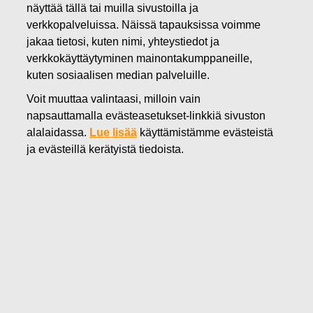
näyttää tällä tai muilla sivustoilla ja
30.03.2020
verkkopalveluissa. Näissä tapauksissa voimme
Fiskars-konserni sulkee
jakaa tietosi, kuten nimi, yhteystiedot ja
verkkokäyttäytyminen mainontakumppaneille,
väliaikaisesti liikkeensä
kuten sosiaalisen median palveluille.
Suomessa, aloittaa
Voit muuttaa valintaasi, milloin vain
yhteistoimintaneuvottelut
napsauttamalla evästeasetukset-linkkiä sivuston
alalaidassa.
Lue lisää
käyttämistämme evästeistä
ja evästeillä kerätyistä tiedoista.
Fiskars Oyj Abp
Lehdistötiedote
30.3.2020 klo 09.00 (EEST)
Fiskars-konserni sulkee väliaikaisesti liikkeensä
Suomessa, aloittaa yhteistoimintaneuvottelut
Koronavirusepidemia vaikuttaa ihmisten arkeen ja
heijastuu negatiivisesti kuluttajakysyntään Fiskarsin