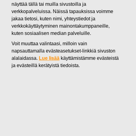
näyttää tällä tai muilla sivustoilla ja
15.08.2012
verkkopalveluissa. Näissä tapauksissa voimme
Fiskars vahvistaa
jakaa tietosi, kuten nimi, yhteystiedot ja
myyntiorganisaatiotaan
verkkokäyttäytyminen mainontakumppaneille,
kuten sosiaalisen median palveluille.
Ruotsissa – Per Sjödell nimitetty
Voit muuttaa valintaasi, milloin vain
maajohtajaksi
napsauttamalla evästeasetukset-linkkiä sivuston
alalaidassa.
Lue lisää
käyttämistämme evästeistä
ja evästeillä kerätyistä tiedoista.
Fiskars Oyj Abp Lehdistötiedote 15.8.2012
Fiskars jatkaa myyntiorganisaationsa vahvistamista ja on
nimittänyt uudeksi Ruotsin maajohtajaksi Per Sjödellin. Hän
tulee Fiskarsille Pocket Shop AB:stä, jossa hän toimi
toimitusjohtajana. Per Sjödellillä on vahva kokemus
markkinoinnista, myynnistä ja liiketoiminnan kehittämisestä
useissa tunnetuissa kuluttajatuoteyhtiöissä.
Per Sjödell on toiminut aiemmin GANT Sweden AB:n