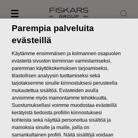
Skip
to
content
Parempia palveluita
evästeillä
Käytämme ensimmäisen ja kolmannen osapuolen
evästeitä sivuston toiminnan varmistamiseksi,
paremman käyttökokemuksen tarjoamiseksi,
tilastollisen analyysin tuottamiseksi sekä
tarjotaksemme sinulle kiinnostuksesi perusteella
mukautettua sisältöä. Evästeiden avulla
arvioimme myös mainontamme tehokkuutta.
Suostumuksellasi voimme muodostaa evästeillä
Uutiset
Fiskars vahvistaa myyntiorganisaatiotaan
Ruotsissa – Per Sjödell nimitetty maajohtajaksi
kerätyistä tiedoista profiilin kiinnostuksesi
kohteista sekä näyttää personoitua sisältöä ja
LEHDISTÖTIEDOTTEET
mainoksia sinulle ja muille, joilla on
samankaltainen profiili. Näitä sisältöjä voidaan