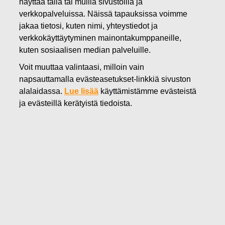
näyttää tällä tai muilla sivustoilla ja
13.04.2023
verkkopalveluissa. Näissä tapauksissa voimme
Muutosneuvottelut Iittalan
jakaa tietosi, kuten nimi, yhteystiedot ja
verkkokäyttäytyminen mainontakumppaneille,
lasitehtaan määräaikaisista
kuten sosiaalisen median palveluille.
lomautuksista saatu päätökseen
Voit muuttaa valintaasi, milloin vain
napsauttamalla evästeasetukset-linkkiä sivuston
alalaidassa.
Lue lisää
käyttämistämme evästeistä
Fiskars Oyj Abp
ja evästeillä kerätyistä tiedoista.
Lehdistötiedote
13.4.2023 klo 14.30 EEST
Muutosneuvottelut Iittalan lasitehtaan
määräaikaisista lomautuksista saatu päätökseen
Fiskars Group ilmoitti 30.3.2023 suunnittelevansa
tuotantokapasiteettinsa tilapäistä sopeuttamista Iittalan
lasitehtaalla ja aloittavansa muutosneuvottelut
määräaikaisista lomautuksista. Tuotantokapasiteetin
tilapäinen sopeuttamistarve johtuu tehtaan korkeista