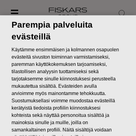
Skip
to
content
Parempia palveluita
evästeillä
Käytämme ensimmäisen ja kolmannen osapuolen
evästeitä sivuston toiminnan varmistamiseksi,
paremman käyttökokemuksen tarjoamiseksi,
tilastollisen analyysin tuottamiseksi sekä
tarjotaksemme sinulle kiinnostuksesi perusteella
mukautettua sisältöä. Evästeiden avulla
arvioimme myös mainontamme tehokkuutta.
Suostumuksellasi voimme muodostaa evästeillä
Uutiset
Muutosneuvottelut Iittalan lasitehtaan
kerätyistä tiedoista profiilin kiinnostuksesi
määräaikaisista lomautuksista saatu päätökseen
kohteista sekä näyttää personoitua sisältöä ja
mainoksia sinulle ja muille, joilla on
LEHDISTÖTIEDOTTEET
samankaltainen profiili. Näitä sisältöjä voidaan