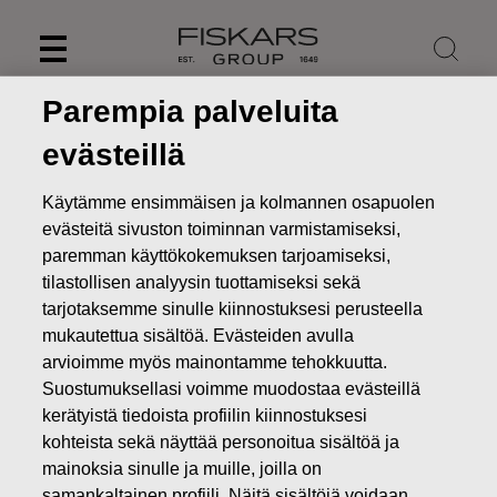
Skip
to
content
Parempia palveluita
evästeillä
Käytämme ensimmäisen ja kolmannen osapuolen
evästeitä sivuston toiminnan varmistamiseksi,
paremman käyttökokemuksen tarjoamiseksi,
tilastollisen analyysin tuottamiseksi sekä
tarjotaksemme sinulle kiinnostuksesi perusteella
mukautettua sisältöä. Evästeiden avulla
arvioimme myös mainontamme tehokkuutta.
Uutiset
FISKARS OYJ ABP:N OMIEN OSAKKEIDEN
Suostumuksellasi voimme muodostaa evästeillä
HANKINTA 20.12.2024
kerätyistä tiedoista profiilin kiinnostuksesi
kohteista sekä näyttää personoitua sisältöä ja
MUUTOKSET OMIEN OSAKKEIDEN OMISTUKSESSA
mainoksia sinulle ja muille, joilla on
samankaltainen profiili. Näitä sisältöjä voidaan