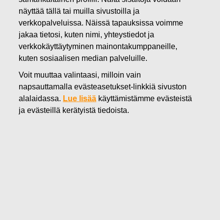
näyttää tällä tai muilla sivustoilla ja
20.12.2024
FISKARS OYJ ABP:N OMIEN
verkkopalveluissa. Näissä tapauksissa voimme
jakaa tietosi, kuten nimi, yhteystiedot ja
OSAKKEIDEN HANKINTA
verkkokäyttäytyminen mainontakumppaneille,
kuten sosiaalisen median palveluille.
20.12.2024
Voit muuttaa valintaasi, milloin vain
napsauttamalla evästeasetukset-linkkiä sivuston
alalaidassa.
Lue lisää
käyttämistämme evästeistä
Fiskars Oyj Abp
ja evästeillä kerätyistä tiedoista.
Pörssitiedote
20.1
2.2024 klo 18:30 EET/EEST
FISKARS OYJ ABP:N OMIEN OSAKKEIDEN HANKINTA
20.12.2024