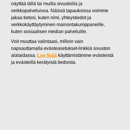
näyttää tällä tai muilla sivustoilla ja
20.06.2022
verkkopalveluissa. Näissä tapauksissa voimme
KORJAUS
jakaa tietosi, kuten nimi, yhteystiedot ja
TIEDOTTEESEEN: FISKARS
verkkokäyttäytyminen mainontakumppaneille,
kuten sosiaalisen median palveluille.
OYJ ABP:N OMIEN
Voit muuttaa valintaasi, milloin vain
OSAKKEIDEN HANKINTA
napsauttamalla evästeasetukset-linkkiä sivuston
alalaidassa.
Lue lisää
käyttämistämme evästeistä
17.06.2022
ja evästeillä kerätyistä tiedoista.
Fiskars Oyj Abp
Pörssitiedote
20.06.2022 klo 09:00 EET/EEST
KORJAUS TIEDOTTEESEEN:
FISKARS OYJ ABP:N
OMIEN OSAKKEIDEN HANKINTA 17.06.2022