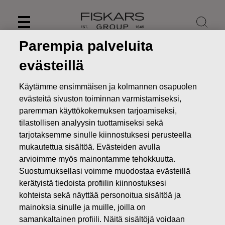
Skip
to
content
Parempia palveluita
evästeillä
Käytämme ensimmäisen ja kolmannen osapuolen
evästeitä sivuston toiminnan varmistamiseksi,
paremman käyttökokemuksen tarjoamiseksi,
tilastollisen analyysin tuottamiseksi sekä
tarjotaksemme sinulle kiinnostuksesi perusteella
mukautettua sisältöä. Evästeiden avulla
arvioimme myös mainontamme tehokkuutta.
Suostumuksellasi voimme muodostaa evästeillä
Uutiset
KORJAUS TIEDOTTEESEEN: FISKARS OYJ ABP:N
kerätyistä tiedoista profiilin kiinnostuksesi
OMIEN OSAKKEIDEN HANKINTA 17.06.2022
kohteista sekä näyttää personoitua sisältöä ja
MUUTOKSET OMIEN OSAKKEIDEN OMISTUKSESSA
mainoksia sinulle ja muille, joilla on
samankaltainen profiili. Näitä sisältöjä voidaan