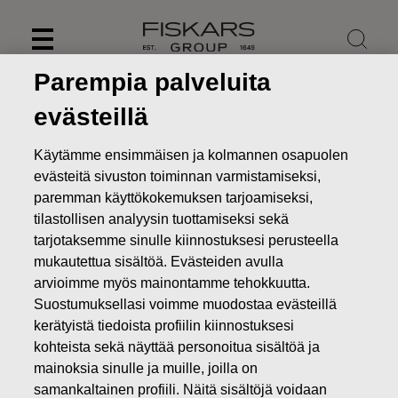
Skip
to
content
Parempia palveluita
evästeillä
Käytämme ensimmäisen ja kolmannen osapuolen
evästeitä sivuston toiminnan varmistamiseksi,
paremman käyttökokemuksen tarjoamiseksi,
tilastollisen analyysin tuottamiseksi sekä
tarjotaksemme sinulle kiinnostuksesi perusteella
mukautettua sisältöä. Evästeiden avulla
arvioimme myös mainontamme tehokkuutta.
Suostumuksellasi voimme muodostaa evästeillä
Uutiset
Fiskars-konsernin toimitusjohtaja Jaana Tuominen
eroaa yhtiön palveluksesta, talousjohtaja Sari Pohjonen
kerätyistä tiedoista profiilin kiinnostuksesi
nimitetty väliaikaiseksi toimitusjohtajaksi
kohteista sekä näyttää personoitua sisältöä ja
mainoksia sinulle ja muille, joilla on
PÖRSSITIEDOTTEET
samankaltainen profiili. Näitä sisältöjä voidaan