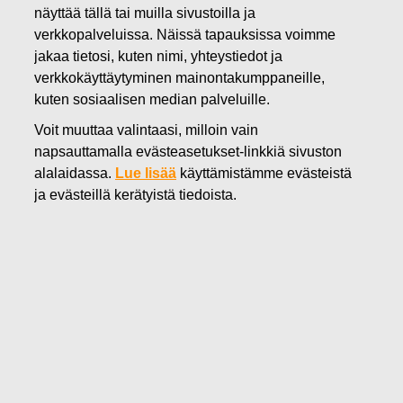
näyttää tällä tai muilla sivustoilla ja
verkkopalveluissa. Näissä tapauksissa voimme
21.04.2020
jakaa tietosi, kuten nimi, yhteystiedot ja
Fiskars-konsernin
verkkokäyttäytyminen mainontakumppaneille,
toimitusjohtaja Jaana Tuominen
kuten sosiaalisen median palveluille.
eroaa yhtiön palveluksesta,
Voit muuttaa valintaasi, milloin vain
napsauttamalla evästeasetukset-linkkiä sivuston
talousjohtaja Sari Pohjonen
alalaidassa.
Lue lisää
käyttämistämme evästeistä
ja evästeillä kerätyistä tiedoista.
nimitetty väliaikaiseksi
toimitusjohtajaksi
Fiskars Oyj Abp
Pörssitiedote
21.4.2020 klo 16.30 EEST