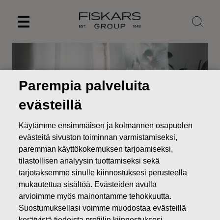
Skip
to
content
Parempia palveluita
evästeillä
Käytämme ensimmäisen ja kolmannen osapuolen
evästeitä sivuston toiminnan varmistamiseksi,
paremman käyttökokemuksen tarjoamiseksi,
tilastollisen analyysin tuottamiseksi sekä
Uutiset
FISKARS OYJ ABP:N VARSINAISEN
tarjotaksemme sinulle kiinnostuksesi perusteella
YHTIÖKOKOUKSEN 2026 PÄÄTÖKSET
mukautettua sisältöä. Evästeiden avulla
arvioimme myös mainontamme tehokkuutta.
PÖRSSITIEDOTTEET
Suostumuksellasi voimme muodostaa evästeillä
kerätyistä tiedoista profiilin kiinnostuksesi