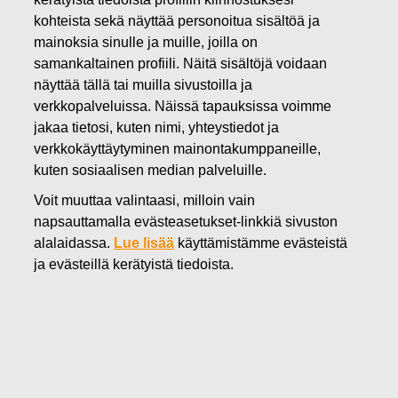
11.03.2026
kohteista sekä näyttää personoitua sisältöä ja
FISKARS OYJ ABP:N
mainoksia sinulle ja muille, joilla on
samankaltainen profiili. Näitä sisältöjä voidaan
VARSINAISEN
näyttää tällä tai muilla sivustoilla ja
verkkopalveluissa. Näissä tapauksissa voimme
YHTIÖKOKOUKSEN 2026
jakaa tietosi, kuten nimi, yhteystiedot ja
PÄÄTÖKSET
verkkokäyttäytyminen mainontakumppaneille,
kuten sosiaalisen median palveluille.
Voit muuttaa valintaasi, milloin vain
Fiskars Oyj Abp
napsauttamalla evästeasetukset-linkkiä sivuston
Pörssitiedote
alalaidassa.
Lue lisää
käyttämistämme evästeistä
11.3.2026 klo 18.35
ja evästeillä kerätyistä tiedoista.
FISKARS OYJ ABP:N VARSINAISEN
YHTIÖKOKOUKSEN 2026 PÄÄTÖKSET
Fiskars Oyj Abp:n varsinainen yhtiökokous pidettiin
11.3.2026 Finlandia-talossa, Kongressisiivessä
(Mannerheimintie 13 e, sisäänkäynti M1, Helsinki).