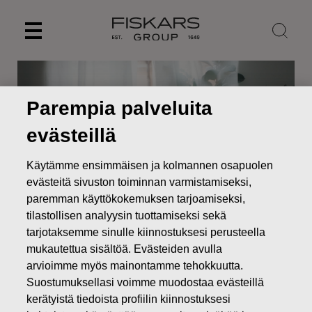
Skip
to
content
Parempia palveluita
evästeillä
Käytämme ensimmäisen ja kolmannen osapuolen
evästeitä sivuston toiminnan varmistamiseksi,
paremman käyttökokemuksen tarjoamiseksi,
tilastollisen analyysin tuottamiseksi sekä
tarjotaksemme sinulle kiinnostuksesi perusteella
Uutiset
Fiskarsin osavuosikatsaus tammi-maaliskuu 2020
mukautettua sisältöä. Evästeiden avulla
arvioimme myös mainontamme tehokkuutta.
PÖRSSITIEDOTTEET
Suostumuksellasi voimme muodostaa evästeillä
kerätyistä tiedoista profiilin kiinnostuksesi