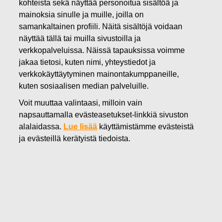
06.05.2020
kohteista sekä näyttää personoitua sisältöä ja
Fiskarsin osavuosikatsaus
mainoksia sinulle ja muille, joilla on
samankaltainen profiili. Näitä sisältöjä voidaan
tammi-maaliskuu 2020
näyttää tällä tai muilla sivustoilla ja
verkkopalveluissa. Näissä tapauksissa voimme
jakaa tietosi, kuten nimi, yhteystiedot ja
Fiskars Oyj Abp
verkkokäyttäytyminen mainontakumppaneille,
Pörssitiedote
kuten sosiaalisen median palveluille.
6.5.2020 klo 08.30 (EEST)
Voit muuttaa valintaasi, milloin vain
Fiskarsin osavuosikatsaus tammi-maaliskuu 2020
napsauttamalla evästeasetukset-linkkiä sivuston
alalaidassa.
Lue lisää
käyttämistämme evästeistä
Vuoden positiivinen alku kääntyi covid-19-pandemian
ja evästeillä kerätyistä tiedoista.
vuoksi, meneillään useita toimenpiteitä, joilla pyritään
vähentämään negatiivisia vaikutuksia kannattavuuteen
Tämä on tiivistelmä Fiskars Oyj Abp:n tänään julkistetusta
tammi-maaliskuun 2020 osavuosikatsauksesta.
Täydellinen osavuosikatsaus taulukoineen on saatavilla
tämän tiedotteen liitteenä osoitteessa
http://fiskarsgroup.com/fi/sijoittajat/raportit-ja-