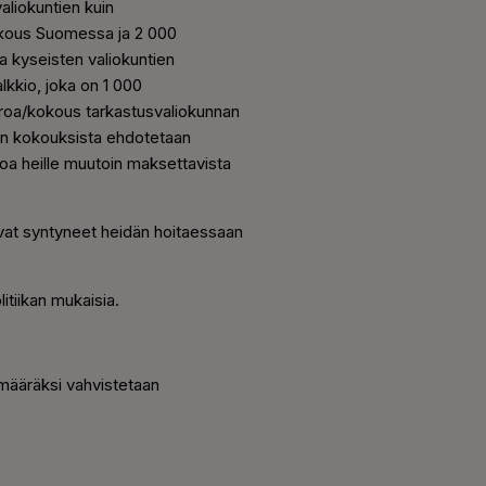
aliokuntien kuin
okous Suomessa ja 2 000
ja kyseisten valiokuntien
kkio, joka on 1 000
uroa/kokous tarkastusvaliokunnan
tien kokouksista ehdotetaan
roa heille muutoin maksettavista
 ovat syntyneet heidän hoitaessaan
itiikan mukaisia.
umääräksi vahvistetaan