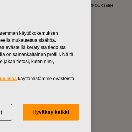
SU FISKARS OYJ ABP:N VARSINAISEEN YHTIÖKOKOUKSEEN
 paremman käyttökokemuksen
teella mukautettua sisältöä.
INAISEEN
västeillä kerätyistä tiedoista
lla on samankaltainen profiili. Näitä
 jakaa tietosi, kuten nimi,
ue lisää
käyttämistämme evästeistä
t
Hyväksy kaikki
iikkona 16.3.2022 klo 15.00