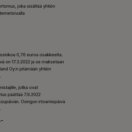
tomus, joka sisältää yhtiön
ernetsivuilla
n osinkoa 0,76 euroa osakkeelta.
vä on 17.3.2022 ja se maksetaan
land Oy:n pitämään yhtiön
.
tajille, jotka ovat
tus päättää 7.9.2022
supäivän. Osingon irtoamispäivä
.
.–