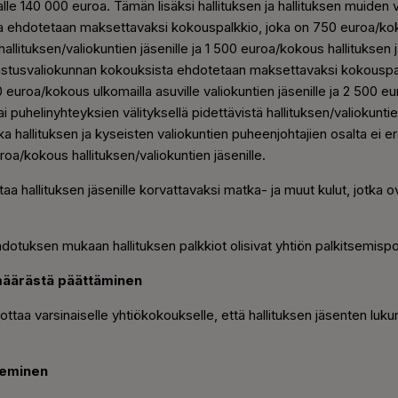
lle 140 000 euroa. Tämän lisäksi hallituksen ja hallituksen muiden v
ta ehdotetaan maksettavaksi kokouspalkkio, joka on 750 euroa/k
allituksen/valiokuntien jäsenille ja 1 500 euroa/kokous hallituksen 
rkastusvaliokunnan kokouksista ehdotetaan maksettavaksi kokouspal
uroa/kokous ulkomailla asuville valiokuntien jäsenille ja 2 500 e
i puhelinyhteyksien välityksellä pidettävistä hallituksen/valiokun
 hallituksen ja kyseisten valiokuntien puheenjohtajien osalta ei e
roa/kokous hallituksen/valiokuntien jäsenille.
aa hallituksen jäsenille korvattavaksi matka- ja muut kulut, jotka
dotuksen mukaan hallituksen palkkiot olisivat yhtiön palkitsemispol
umäärästä päättäminen
ottaa varsinaiselle yhtiökokoukselle, että hallituksen jäsenten luk
tseminen