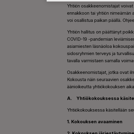
Yhtiön osakkeenomistajat voivat
ennakkoon tai yhtiön nimeämän a
voi osallistua paikan päällä. Ohj
Yhtiön hallitus on päättänyt poik
COVID-19 -pandemian leviämisen r
asiamiesten läsnäoloa kokouspaik
sidosryhmien terveys ja turvalli
tavalla varmistaen samalla voima
Osakkeenomistajat, jotka ovat i
Kokousta näin seuraavien osakkee
äänioikeutta yhtiökokouksen aika
A. Yhtiökokouksessa käsitel
Yhtiökokouksessa käsitellään seu
1. Kokouksen avaaminen
2. Kokouksen järjestäytymin