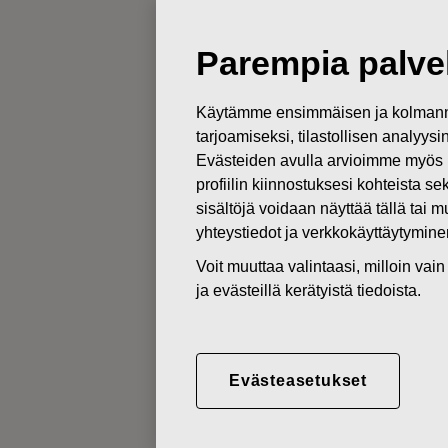
Parempia palvel
PÖRSSITIEDOTTEET
Käytämme ensimmäisen ja kolmanne
04.02.2022
tarjoamiseksi, tilastollisen analyys
KUTSU FIS
Evästeiden avulla arvioimme myös 
profiilin kiinnostuksesi kohteista se
YHTIÖKO
sisältöjä voidaan näyttää tällä tai 
yhteystiedot ja verkkokäyttäytymin
Voit muuttaa valintaasi, milloin va
Fiskars Oyj Abp
ja evästeillä kerätyistä tiedoista.
Pörssitiedote
4.2.2022 klo 8.45 (EET)
KUTSU FISKARS OYJ ABP:N 
Evästeasetukset
Fiskars Oyj Abp:n osakkeenomista
Fiskars Group Campuksella.