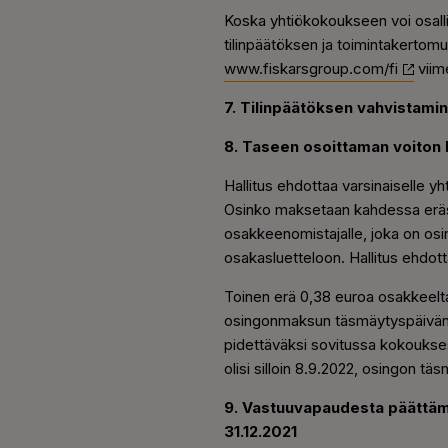
Koska yhtiökokoukseen voi osalli
tilinpäätöksen ja toimintakertomuk
www.fiskarsgroup.com/fi
viim
7. Tilinpäätöksen vahvistami
8. Taseen osoittaman voiton
Hallitus ehdottaa varsinaiselle y
Osinko maksetaan kahdessa eräs
osakkeenomistajalle, joka on os
osakasluetteloon. Hallitus ehdot
Toinen erä 0,38 euroa osakkeelt
osingonmaksun täsmäytyspäivänä 
pidettäväksi sovitussa kokouks
olisi silloin 8.9.2022, osingon t
9. Vastuuvapaudesta päättämine
31.12.2021