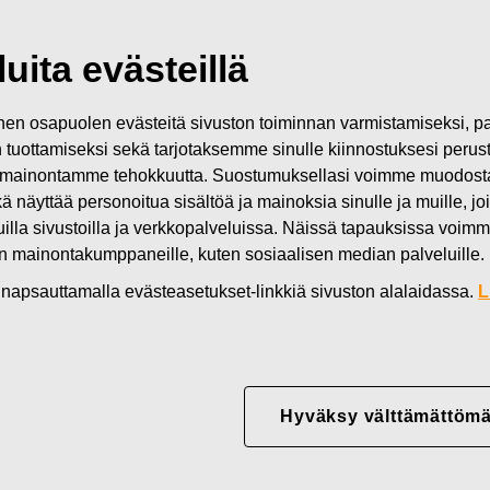
Uutiset
KUT
uita evästeillä
n osapuolen evästeitä sivuston toiminnan varmistamiseksi,
in tuottamiseksi sekä tarjotaksemme sinulle kiinnostuksesi perus
KARS OYJ ABP:N VARS
mainontamme tehokkuutta. Suostumuksellasi voimme muodostaa e
kä näyttää personoitua sisältöä ja mainoksia sinulle ja muille, joi
KOUKSEEN
muilla sivustoilla ja verkkopalveluissa. Näissä tapauksissa voimme
en mainontakumppaneille, kuten sosiaalisen median palveluille.
in napsauttamalla evästeasetukset-linkkiä sivuston alalaidassa.
L
VARSINAISEEN YHTIÖKOKOUKSEEN
Hyväksy välttämättömä
jat kutsutaan varsinaiseen yhtiökokoukseen, joka pidetään keskiv