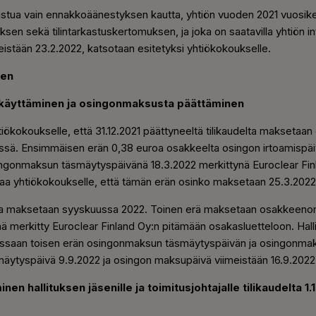
stua vain ennakkoäänestyksen kautta, yhtiön vuoden 2021 vuosiker
sen sekä tilintarkastuskertomuksen, ja joka on saatavilla yhtiön int
eistään 23.2.2022, katsotaan esitetyksi yhtiökokoukselle.
nen
 käyttäminen ja osingonmaksusta päättäminen
htiökokoukselle, että 31.12.2021 päättyneeltä tilikaudelta maksetaa
sä. Ensimmäisen erän 0,38 euroa osakkeelta osingon irtoamispäi
ingonmaksun täsmäytyspäivänä 18.3.2022 merkittynä Euroclear Fin
taa yhtiökokoukselle, että tämän erän osinko maksetaan 25.3.2022
a maksetaan syyskuussa 2022. Toinen erä maksetaan osakkeenomis
merkitty Euroclear Finland Oy:n pitämään osakasluetteloon. Halli
essaan toisen erän osingonmaksun täsmäytyspäivän ja osingonmak
äsmäytyspäivä 9.9.2022 ja osingon maksupäivä viimeistään 16.9.2022
n hallituksen jäsenille ja toimitusjohtajalle tilikaudelta 1.1