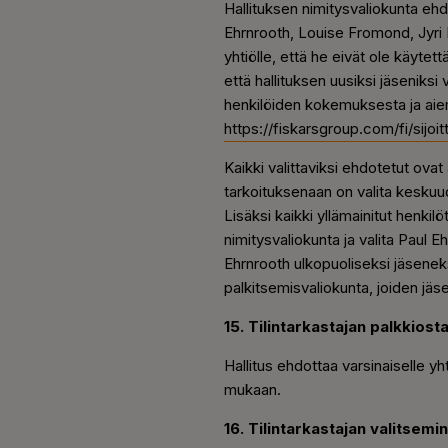
Hallituksen nimitysvaliokunta ehd
Ehrnrooth, Louise Fromond, Jyri 
yhtiölle, että he eivät ole käytet
että hallituksen uusiksi jäseniksi 
henkilöiden kokemuksesta ja aiemm
https://fiskarsgroup.com/fi/sijoi
Kaikki valittaviksi ehdotetut ovat
tarkoituksenaan on valita keskuu
Lisäksi kaikki yllämainitut henkilö
nimitysvaliokunta ja valita Paul
Ehrnrooth ulkopuoliseksi jäsenek
palkitsemisvaliokunta, joiden jäs
15. Tilintarkastajan palkkios
Hallitus ehdottaa varsinaiselle y
mukaan.
16. Tilintarkastajan valitsemi