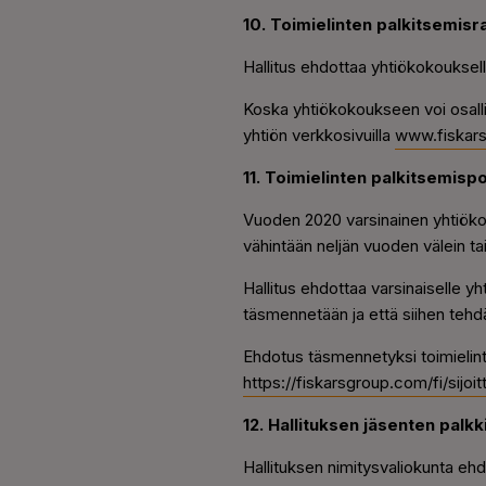
10. Toimielinten palkitsemis
Hallitus ehdottaa yhtiökokouksell
Koska yhtiökokoukseen voi osallis
yhtiön verkkosivuilla
www.fiskars
11. Toimielinten palkitsemispol
Vuoden 2020 varsinainen yhtiökoko
vähintään neljän vuoden välein ta
Hallitus ehdottaa varsinaiselle yh
täsmennetään ja että siihen tehdä
Ehdotus täsmennetyksi toimielinte
https://fiskarsgroup.com/fi/sijoi
12. Hallituksen jäsenten palk
Hallituksen nimitysvaliokunta ehd