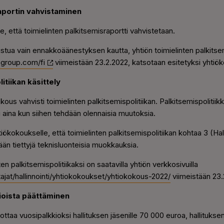
raportin vahvistaminen
e, että toimielinten palkitsemisraportti vahvistetaan.
tua vain ennakkoäänestyksen kautta, yhtiön toimielinten palkitsemi
group.com/fi
viimeistään 23.2.2022, katsotaan esitetyksi yhtiö
itiikan käsittely
us vahvisti toimielinten palkitsemispolitiikan. Palkitsemispolitiik
i aina kun siihen tehdään olennaisia muutoksia.
tiökokoukselle, että toimielinten palkitsemispolitiikan kohtaa 3 (Ha
än tiettyjä teknisluonteisia muokkauksia.
n palkitsemispolitiikaksi on saatavilla yhtiön verkkosivuilla
ttajat/hallinnointi/yhtiokokoukset/yhtiokokous-2022/
viimeistään 23.
kioista päättäminen
ottaa vuosipalkkioksi hallituksen jäsenille 70 000 euroa, hallituks