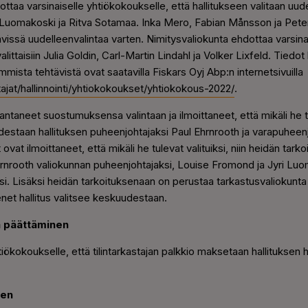
ottaa varsinaiselle yhtiökokoukselle, että hallitukseen valitaan uud
Luomakoski ja Ritva Sotamaa. Inka Mero, Fabian Månsson ja Peter 
tävissä uudelleenvalintaa varten. Nimitysvaliokunta ehdottaa varsina
valittaisiin Julia Goldin, Carl-Martin Lindahl ja Volker Lixfeld. Tiedo
ista tehtävistä ovat saatavilla Fiskars Oyj Abp:n internetsivuilla
ttajat/hallinnointi/yhtiokokoukset/yhtiokokous-2022/
.
 antaneet suostumuksensa valintaan ja ilmoittaneet, että mikäli he tu
destaan hallituksen puheenjohtajaksi Paul Ehrnrooth ja varapuheen
t ovat ilmoittaneet, että mikäli he tulevat valituiksi, niin heidän ta
 Ehrnrooth valiokunnan puheenjohtajaksi, Louise Fromond ja Jyri Lu
si. Lisäksi heidän tarkoituksenaan on perustaa tarkastusvaliokunta
enet hallitus valitsee keskuudestaan.
ta päättäminen
htiökokoukselle, että tilintarkastajan palkkio maksetaan hallitukse
nen