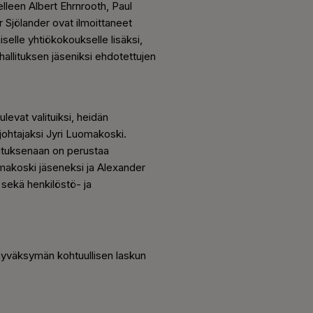
elleen Albert Ehrnrooth, Paul
Sjölander ovat ilmoittaneet
iselle yhtiökokoukselle lisäksi,
t hallituksen jäseniksi ehdotettujen
levat valituiksi, heidän
johtajaksi Jyri Luomakoski.
rkoituksenaan on perustaa
omakoski jäseneksi ja Alexander
 sekä henkilöstö- ja
n hyväksymän kohtuullisen laskun