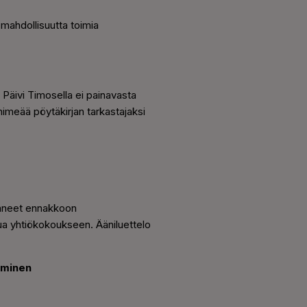
 mahdollisuutta toimia
i Päivi Timosella ei painavasta
 nimeää pöytäkirjan tarkastajaksi
täneet ennakkoon
tua yhtiökokoukseen. Ääniluettelo
äminen