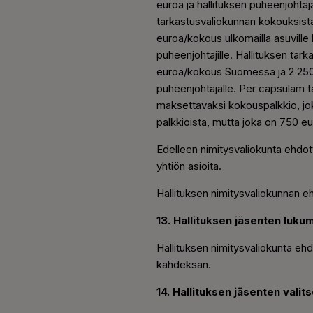
euroa ja hallituksen puheenjohtaja
tarkastusvaliokunnan kokouksis
euroa/kokous ulkomailla asuville h
puheenjohtajille. Hallituksen ta
euroa/kokous Suomessa ja 2 250 e
puheenjohtajalle. Per capsulam ta
maksettavaksi kokouspalkkio, joka
palkkioista, mutta joka on 750 eu
Edelleen nimitysvaliokunta ehdott
yhtiön asioita.
Hallituksen nimitysvaliokunnan eh
13. Hallituksen jäsenten luk
Hallituksen nimitysvaliokunta ehd
kahdeksan.
14. Hallituksen jäsenten vali