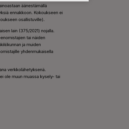
 ainoastaan äänestämällä
myksiä ennakkoon. Kokoukseen ei
oukseen osallistuville).
isen lain (375/2021) nojalla.
enomistajien tai näiden
nkilökunnan ja muiden
nomistajille yhdenmukaisella
rana verkkolähetyksenä.
 ei ole muun muassa kysely- tai