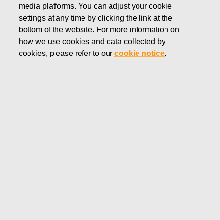
de créer un impact positif et durable sur la qualité de vie de
media platforms. You can adjust your cookie
chacun. Nous agissons avec transparence et intégrité dans
settings at any time by clicking the link at the
tous les domaines liés à la confidentialité. Pour nous, la
bottom of the website. For more information on
confidentialité va au-delà du cadre de la stricte conformité.
how we use cookies and data collected by
La confidentialité est intégrée dans toutes les opérations de
cookies, please refer to our
cookie notice
.
Fiskars, par conception et par défaut.
Date d’entrée en vigueur 26.5.2021
Chez Fiskars, nous nous engageons à protéger la vie
privée de nos clients et des autres visiteurs qui utilisent nos
sites Web. La présente Politique de confidentialité vous