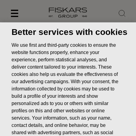
Skip
to
content
Better services with cookies
Politique de
We use first and third-party cookies to ensure the
confidentialité des
website functions properly, enhance your
experience, perform statistical analyses, and
consommateurs du
deliver content tailored to your interests. These
Groupe Fiskars
cookies also help us evaluate the effectiveness of
our advertising campaigns. With your consent, the
information collected by cookies may be used to
build a profile of your interests and show
personalized ads to you or others with similar
Fiskars, Iittala, Royal Copenhagen, Wedgwood, Waterford
profiles on this and other websites or online
et Gerber sont toutes des marques appréciées du
services. Your information, such as your name,
portefeuille de marques du groupe Fiskars. Notre objectif
contact details, and online behavior, may be
est de rendre le quotidien extraordinaire. Notre vision est
shared with advertising partners, such as social