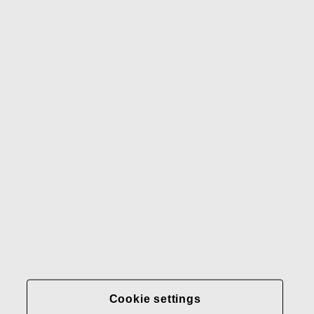
Waterford
Rörstrand
Gerber
Our brands
Contact us
Fiskars
Fiskars
Fiskars
Sustainability
Group
Group
Group
LinkedIn
Twitter
YouTube
Careers
Investors
News
About us
Privacy at Fiskars Group
Cookie settings
Cookie settings