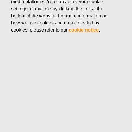
media platforms. You can adjust your cookie
Per noi, la privacy non è solo conformità. La privacy è
settings at any time by clicking the link at the
integrata in tutte le operazioni di Fiskars per impostazione
bottom of the website. For more information on
predefinita.
how we use cookies and data collected by
cookies, please refer to our
cookie notice
.
Data di entrata in vigore: 26.5.2021
Fiskars Group si impegna a proteggere la privacy dei clienti
e di altri visitatori che utilizzano i suoi siti Web. La presente
Informativa sulla privacy fornisce informazioni su come il
Gruppo Fiskars (“noi”) tratta i dati personali. Ai fini di questa
Informativa sulla privacy, siamo il titolare del trattamento. La