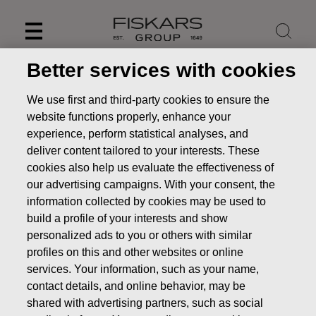
Skip
to
content
Better services with cookies
Informativa sulla privacy
We use first and third-party cookies to ensure the
website functions properly, enhance your
dei consumatori del
experience, perform statistical analyses, and
Gruppo Fiskars
deliver content tailored to your interests. These
cookies also help us evaluate the effectiveness of
our advertising campaigns. With your consent, the
information collected by cookies may be used to
build a profile of your interests and show
Fiskars, Iittala, Royal Copenhagen, Wedgwood, Waterford e
personalized ads to you or others with similar
Gerber sono tutti marchi amati nel portafoglio di marchi del
profiles on this and other websites or online
Gruppo Fiskars. Il nostro scopo è rendere straordinario il
services. Your information, such as your name,
quotidiano. La nostra visione è creare un impatto positivo e
contact details, and online behavior, may be
duraturo sulla qualità della vita di tutti. Agiamo con
shared with advertising partners, such as social
trasparenza e integrità in tutte le aree relative alla privacy.