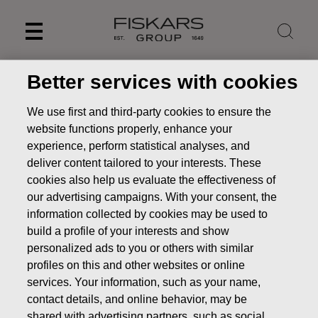
Skip
to
content
Better services with cookies
Privacybeleid van Fiskars
We use first and third-party cookies to ensure the
Group voor consumenten
website functions properly, enhance your
experience, perform statistical analyses, and
deliver content tailored to your interests. These
cookies also help us evaluate the effectiveness of
our advertising campaigns. With your consent, the
Fiskars, Iittala, Royal Copenhagen, Wedgwood, Waterford
information collected by cookies may be used to
en Gerber zijn geliefde merken in het merkenportfolio van
build a profile of your interests and show
de Fiskars Group. Ons doel is het alledaagse buitengewoon
personalized ads to you or others with similar
te maken. Onze visie is het creëren van een positieve,
profiles on this and other websites or online
langdurige impact op ieders kwaliteit van leven. We
services. Your information, such as your name,
handelen transparant en integer op alle gebieden die te
contact details, and online behavior, may be
maken hebben met privacy. Voor ons is privacy meer dan
shared with advertising partners, such as social