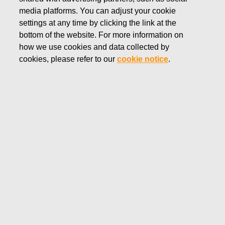
alleen het naleven van regels. Privacy is standaard en door
media platforms. You can adjust your cookie
ontwerp ingebouwd in alles wat Fiskars Group doet.
settings at any time by clicking the link at the
bottom of the website. For more information on
how we use cookies and data collected by
cookies, please refer to our
cookie notice
.
Ingangsdatum: 26.5.2021
Wij van de Fiskars Group willen de privacy van onze klanten
en andere bezoekers van onze websites beschermen. Dit
Privacybeleid informeert u over hoe de Fiskars Group
(“wij”) omgaan met uw persoonlijke gegevens. In het kader
van dit Privacybeleid zijn wij de beheerder. Dit
Privacybeleid geldt voor alle websites, producten en
diensten van de Fiskars Group die gegevens verzamelen of