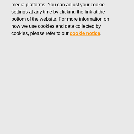
media platforms. You can adjust your cookie
повседневность исключительной. Мы рассматриваем
settings at any time by clicking the link at the
наше развитие как позитивное и долгосрочное
bottom of the website. For more information on
воздействие на качество жизни каждого человека. Мы
how we use cookies and data collected by
действуем прозрачно и честно во всех сферах,
cookies, please refer to our
cookie notice
.
связанных с конфиденциальностью. Для нас
конфиденциальность — это больше, чем просто
соблюдение нормативных требований.
Конфиденциальность изначально заложена во все
операции Fiskars по умолчанию.
Дата вступления в силу: 26.5.2021