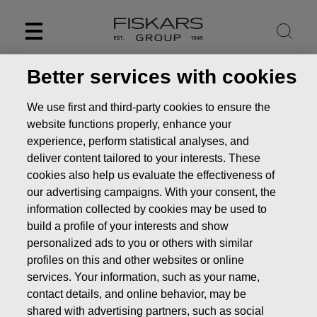
Skip
to
content
Better services with cookies
ПОЛИТИКА
We use first and third-party cookies to ensure the
КОНФИДЕНЦИАЛЬН
website functions properly, enhance your
experience, perform statistical analyses, and
ОСТИ ДАННЫХ
deliver content tailored to your interests. These
КЛИЕНТОВ FISKARS
cookies also help us evaluate the effectiveness of
our advertising campaigns. With your consent, the
GROUP
information collected by cookies may be used to
build a profile of your interests and show
personalized ads to you or others with similar
profiles on this and other websites or online
services. Your information, such as your name,
Fiskars, Iittala, Royal Copenhagen, Wedgwood, Waterford и
contact details, and online behavior, may be
Gerber — всеми любимые бренды в портфеле брендов
shared with advertising partners, such as social
компании Fiskars Group. Мы хотим сделать