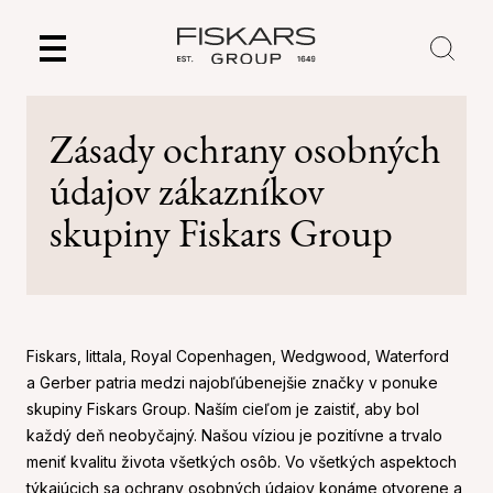
Skip
to
content
Zásady ochrany osobných
údajov zákazníkov
skupiny Fiskars Group
Fiskars, Iittala, Royal Copenhagen, Wedgwood, Waterford
a Gerber patria medzi najobľúbenejšie značky v ponuke
skupiny Fiskars Group. Naším cieľom je zaistiť, aby bol
každý deň neobyčajný. Našou víziou je pozitívne a trvalo
meniť kvalitu života všetkých osôb. Vo všetkých aspektoch
týkajúcich sa ochrany osobných údajov konáme otvorene a