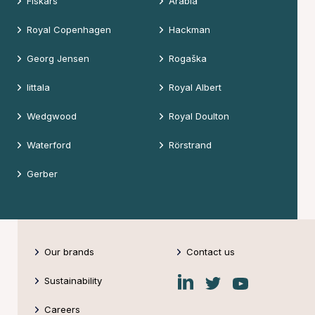
Fiskars
Arabia
Royal Copenhagen
Hackman
Georg Jensen
Rogaška
Iittala
Royal Albert
Wedgwood
Royal Doulton
Waterford
Rörstrand
Gerber
Our brands
Contact us
Fiskars
Fiskars
Fiskars
Sustainability
Group
Group
Group
LinkedIn
Twitter
YouTube
Careers